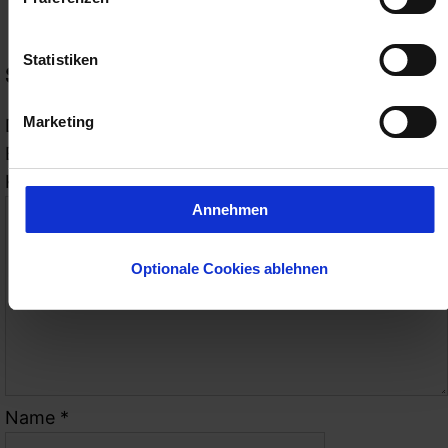
Angebot der ING-DiBa im Februar 2014
Statistiken
Schreibe einen Kommentar
Marketing
Deine E-Mail-Adresse wird nicht veröffentlicht.
Erforderliche Felder sind mit
*
markiert
Kommentar
*
Annehmen
Optionale Cookies ablehnen
Name
*