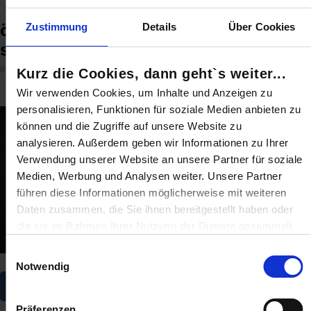
content/themes/bankenvergleich.de/functions.php
on line
569
»
öfter mal Neukunde werden und Vorteile sichern
öfter mal Neukunde werden und Vorteile
Zustimmung
Details
Über Cookies
sichern
By
|
Published
|
Full size is
250 × 250
pixels
Kurz die Cookies, dann geht`s weiter...
Mischa Berg
22. April 2013
Wir verwenden Cookies, um Inhalte und Anzeigen zu
personalisieren, Funktionen für soziale Medien anbieten zu
können und die Zugriffe auf unsere Website zu
analysieren. Außerdem geben wir Informationen zu Ihrer
Verwendung unserer Website an unsere Partner für soziale
Medien, Werbung und Analysen weiter. Unsere Partner
führen diese Informationen möglicherweise mit weiteren
Daten zusammen, die Sie ihnen bereitgestellt haben oder
die sie im Rahmen Ihrer Nutzung der Dienste gesammelt
haben.
Einwilligungsauswahl
Notwendig
Sind Sie über 16? Dann willigen Sie mit „Annehmen“ in die
Neukunde
Nutzung aller Cookies ein – und schon geht's weiter..
Präferenzen