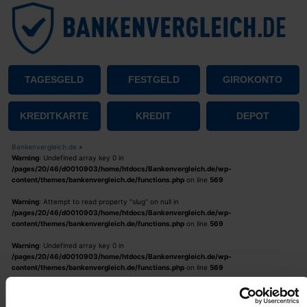
TAGESGELD
FESTGELD
GIROKONTO
KREDITKARTE
KREDIT
DEPOT
Bankenvergleich.de
»
Warning
: Undefined array key 0 in
/pages/20/46/d0010903/home/htdocs/Bankenvergleich.de/wp-
content/themes/bankenvergleich.de/functions.php
on line
569
Warning
: Attempt to read property "slug" on null in
/pages/20/46/d0010903/home/htdocs/Bankenvergleich.de/wp-
content/themes/bankenvergleich.de/functions.php
on line
569
Warning
: Undefined array key 0 in
/pages/20/46/d0010903/home/htdocs/Bankenvergleich.de/wp-
content/themes/bankenvergleich.de/functions.php
on line
569
Warning
: Attempt to read property "name" on null in
/pages/20/46/d0010903/home/htdocs/Bankenvergleich.de/wp-